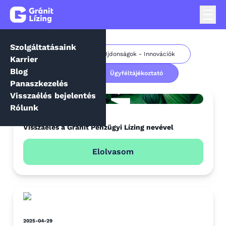
Szolgáltatásaink
Összes
Újdonságok - Innovációk
Karrier
Blog
Hírek
Ügyféltájékoztató
Panaszkezelés
Visszaélés bejelentés
Rólunk
2025-05-27
Visszaélés a Gránit Pénzügyi Lízing nevével
Elolvasom
2025-04-29