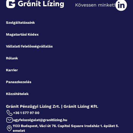
Kövessen minket!
Szolgáltatásaink
Magatartási Kódex
Vállalati felelősségvállalás
Rólunk
Karrier
Panaszkezelés
Közzétételek
Gránit Pénzügyi Lízing Zrt. | Gránit Lízing Kft.
+36 1 577 97 00
ugyfelszolgalat@granitlizing.hu
1133 Budapest, Váci út 76. Capital Square Irodaház 1. épület 5.
emelet