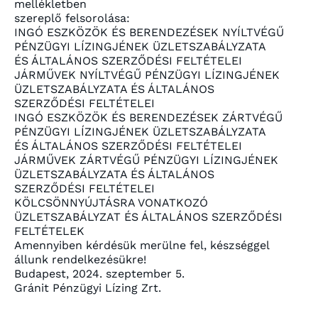
mellékletben
szereplő felsorolása:
INGÓ ESZKÖZÖK ÉS BERENDEZÉSEK NYÍLTVÉGŰ
PÉNZÜGYI LÍZINGJÉNEK ÜZLETSZABÁLYZATA
ÉS ÁLTALÁNOS SZERZŐDÉSI FELTÉTELEI
JÁRMŰVEK NYÍLTVÉGŰ PÉNZÜGYI LÍZINGJÉNEK
ÜZLETSZABÁLYZATA ÉS ÁLTALÁNOS
SZERZŐDÉSI FELTÉTELEI
INGÓ ESZKÖZÖK ÉS BERENDEZÉSEK ZÁRTVÉGŰ
PÉNZÜGYI LÍZINGJÉNEK ÜZLETSZABÁLYZATA
ÉS ÁLTALÁNOS SZERZŐDÉSI FELTÉTELEI
JÁRMŰVEK ZÁRTVÉGŰ PÉNZÜGYI LÍZINGJÉNEK
ÜZLETSZABÁLYZATA ÉS ÁLTALÁNOS
SZERZŐDÉSI FELTÉTELEI
KÖLCSÖNNYÚJTÁSRA VONATKOZÓ
ÜZLETSZABÁLYZAT ÉS ÁLTALÁNOS SZERZŐDÉSI
FELTÉTELEK
Amennyiben kérdésük merülne fel, készséggel
állunk rendelkezésükre!
Budapest, 2024. szeptember 5.
Gránit Pénzügyi Lízing Zrt.