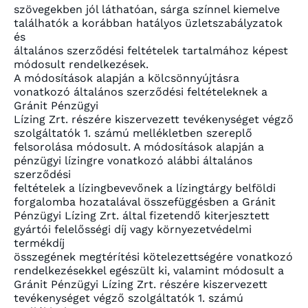
szövegekben jól láthatóan, sárga színnel kiemelve
találhatók a korábban hatályos üzletszabályzatok
és
általános szerződési feltételek tartalmához képest
módosult rendelkezések.
A módosítások alapján a kölcsönnyújtásra
vonatkozó általános szerződési feltételeknek a
Gránit Pénzügyi
Lízing Zrt. részére kiszervezett tevékenységet végző
szolgáltatók 1. számú mellékletben szereplő
felsorolása módosult. A módosítások alapján a
pénzügyi lízingre vonatkozó alábbi általános
szerződési
feltételek a lízingbevevőnek a lízingtárgy belföldi
forgalomba hozatalával összefüggésben a Gránit
Pénzügyi Lízing Zrt. által fizetendő kiterjesztett
gyártói felelősségi díj vagy környezetvédelmi
termékdíj
összegének megtérítési kötelezettségére vonatkozó
rendelkezésekkel egészült ki, valamint módosult a
Gránit Pénzügyi Lízing Zrt. részére kiszervezett
tevékenységet végző szolgáltatók 1. számú