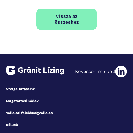
Vissza az
összeshez
Kövessen minket!
Szolgáltatásaink
Magatartási Kódex
Vállalati felelősségvállalás
Rólunk