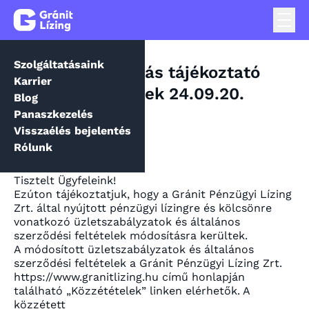
Szolgáltatásaink
ÁSZF változás tájékoztató
Karrier
ügyfeleknek 24.09.20.
Blog
Panaszkezelés
Visszaélés bejelentés
Rólunk
Tisztelt Ügyfeleink!
Ezúton tájékoztatjuk, hogy a Gránit Pénzügyi Lízing
Zrt. által nyújtott pénzügyi lízingre és kölcsönre
vonatkozó üzletszabályzatok és általános
szerződési feltételek módosításra kerültek.
A módosított üzletszabályzatok és általános
szerződési feltételek a Gránit Pénzügyi Lízing Zrt.
https://www.granitlizing.hu című honlapján
található „Közzétételek” linken elérhetők. A
közzétett