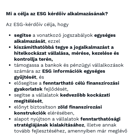
Mi a célja az ESG kérdőív alkalmazásának?
Az ESG-kérdőív célja, hogy
segítse
a vonatkozó jogszabályok
egységes
alkalmazását
, ezzel
kiszámíthatóbbá tegye a jogalkalmazást a
hitelkockázat vállalása, mérése, kezelése és
kontrollja terén,
támogassa a bankok és pénzügyi vállalkozások
számára az
ESG információk egységes
gyűjtését
, és
elősegítse a
fenntartható célú finanszírozási
gyakorlatok
fejlődését,
segítse a vállalatok
kedvezőbb kockázati
megítélését
,
előnyt biztosítson
zöld finanszírozási
konstrukciók
elérésében,
alapot nyújtson a vállalatok
fenntarthatósági
stratégiájának kialakításához
, illetve annak
tovább fejlesztéséhez, amennyiben már meglévő