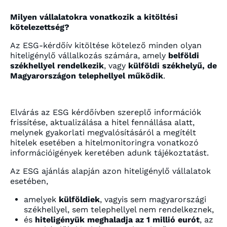
Milyen vállalatokra vonatkozik a kitöltési
kötelezettség?
Az ESG-kérdőív kitöltése kötelező minden olyan
hiteligénylő vállalkozás számára, amely
belföldi
székhellyel rendelkezik
, vagy
külföldi székhelyű, de
Magyarországon telephellyel működik
.
Elvárás az ESG kérdőívben szereplő információk
frissítése, aktualizálása a hitel fennállása alatt,
melynek gyakorlati megvalósításáról a megítélt
hitelek esetében a hitelmonitoringra vonatkozó
információigények keretében adunk tájékoztatást.
Az ESG ajánlás alapján azon hiteligénylő vállalatok
esetében,
amelyek
külföldiek
, vagyis sem magyarországi
székhellyel, sem telephellyel nem rendelkeznek,
és
hiteligényük meghaladja az 1 millió eurót
, az