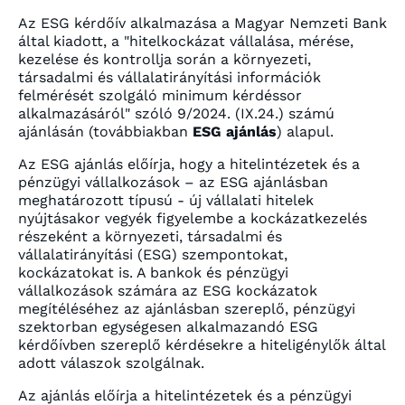
Az ESG kérdőív alkalmazása a Magyar Nemzeti Bank
által kiadott, a "hitelkockázat vállalása, mérése,
kezelése és kontrollja során a környezeti,
társadalmi és vállalatirányítási információk
felmérését szolgáló minimum kérdéssor
alkalmazásáról" szóló 9/2024. (IX.24.) számú
ajánlásán (továbbiakban
ESG ajánlás
) alapul.
Az ESG ajánlás előírja, hogy a hitelintézetek és a
pénzügyi vállalkozások – az ESG ajánlásban
meghatározott típusú - új vállalati hitelek
nyújtásakor vegyék figyelembe a kockázatkezelés
részeként a környezeti, társadalmi és
vállalatirányítási (ESG) szempontokat,
kockázatokat is. A bankok és pénzügyi
vállalkozások számára az ESG kockázatok
megítéléséhez az ajánlásban szereplő, pénzügyi
szektorban egységesen alkalmazandó ESG
kérdőívben szereplő kérdésekre a hiteligénylők által
adott válaszok szolgálnak.
Az ajánlás előírja a hitelintézetek és a pénzügyi