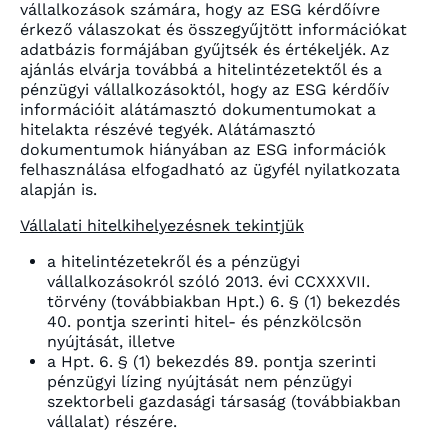
vállalkozások számára, hogy az ESG kérdőívre
érkező válaszokat és összegyűjtött információkat
adatbázis formájában gyűjtsék és értékeljék. Az
ajánlás elvárja továbbá a hitelintézetektől és a
pénzügyi vállalkozásoktól, hogy az ESG kérdőív
információit alátámasztó dokumentumokat a
hitelakta részévé tegyék. Alátámasztó
dokumentumok hiányában az ESG információk
felhasználása elfogadható az ügyfél nyilatkozata
alapján is.
Vállalati hitelkihelyezésnek tekintjük
a hitelintézetekről és a pénzügyi
vállalkozásokról szóló 2013. évi CCXXXVII.
törvény (továbbiakban Hpt.) 6. § (1) bekezdés
40. pontja szerinti hitel- és pénzkölcsön
nyújtását, illetve
a Hpt. 6. § (1) bekezdés 89. pontja szerinti
pénzügyi lízing nyújtását nem pénzügyi
szektorbeli gazdasági társaság (továbbiakban
vállalat) részére.