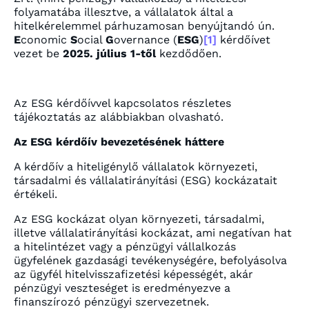
folyamatába illesztve, a vállalatok által a
hitelkérelemmel párhuzamosan benyújtandó ún.
E
conomic
S
ocial
G
overnance (
ESG
)
[1]
kérdőívet
vezet be
2025. július 1-től
kezdődően.
Az ESG kérdőívvel kapcsolatos részletes
tájékoztatás az alábbiakban olvasható.
Az
ESG kérdőív bevezetésének háttere
A kérdőív a hiteligénylő vállalatok környezeti,
társadalmi és vállalatirányítási (ESG) kockázatait
értékeli.
Az ESG kockázat olyan környezeti, társadalmi,
illetve vállalatirányítási kockázat, ami negatívan hat
a hitelintézet vagy a pénzügyi vállalkozás
ügyfelének gazdasági tevékenységére, befolyásolva
az ügyfél hitelvisszafizetési képességét, akár
pénzügyi veszteséget is eredményezve a
finanszírozó pénzügyi szervezetnek.