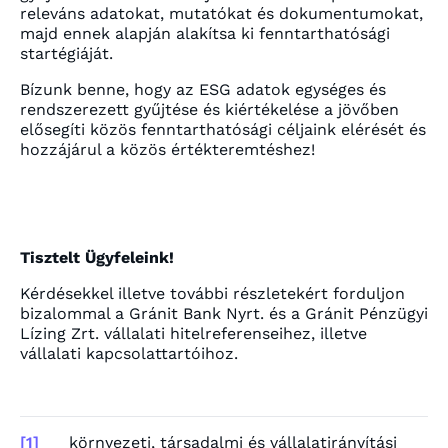
releváns adatokat, mutatókat és dokumentumokat,
majd ennek alapján alakítsa ki fenntarthatósági
startégiáját.
Bízunk benne, hogy az ESG adatok egységes és
rendszerezett gyűjtése és kiértékelése a jövőben
elősegíti közös fenntarthatósági céljaink elérését és
hozzájárul a közös értékteremtéshez!
Tisztelt Ügyfeleink!
Kérdésekkel illetve további részletekért forduljon
bizalommal a Gránit Bank Nyrt. és a Gránit Pénzügyi
Lízing Zrt. vállalati hitelreferenseihez, illetve
vállalati kapcsolattartóihoz.
[1]
környezeti, társadalmi és vállalatirányítási