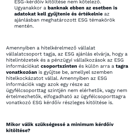
ESG-kérdőív kitöltése nem kötelező.
Ugyanakkor a
banknak ebben az esetben is
adatokat kell gyűjtenie és értékelnie
az
ajánlásban meghatározott ESG témakörök
mentén.
Amennyiben a hitelkérelmező vállalat
vállalatcsoport tagja, az ESG ajánlás elvárja, hogy a
hitelintézetek és a pénzügyi vállalkozások az ESG
információkat
csoportszinten
és külön arra a
tagra
vonatkozóan
is gyűjtse be, amellyel szemben
hitelkockázatot vállal. Amennyiben az ESG
információk vagy azok egy része az
ügyfélcsoporttag szintjén nem elérhetők, vagy nem
értelmezhetők, elfogadható az ügyfélcsoporttagra
vonatkozó ESG kérdőív részleges kitöltése is.
Mikor válik szükségessé a minimum kérdőív
kitöltése?