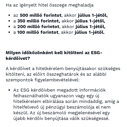
Ha az igényelt hitel összege meghaladja
az
500 millió forintot
, akkor
július 1-jétől,
a
350 millió forintot,
akkor
július 1-jétől,
a
200 millió forintot
, akkor
július 1-jétől,
a
100 millió forintot
, akkor
július 1-jétől.
Milyen időközönként kell kitölteni az ESG-
kérdőívet?
A kérdőívet a hitelkérelem benyújtásakor szükséges
kitölteni, az előírt összeghatárok és az alábbi
szempontok figyelembevételével:
Az ESG kérdőívben megadott információk
felhasználhatók ugyanazon vagy egy új
hitelkérelem elbírálása során mindaddig, amíg a
hitelfelvevő új pénzügyi beszámolója el nem
készül. Az új beszámoló megjelenésével egy
újabb kérdőív benyújtása válik szükségessé.