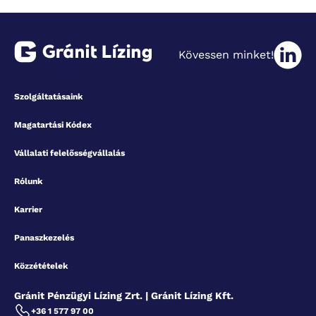
Kövessen minket!
Szolgáltatásaink
Magatartási Kódex
Vállalati felelősségvállalás
Rólunk
Karrier
Panaszkezelés
Közzétételek
Gránit Pénzügyi Lízing Zrt. | Gránit Lízing Kft.
+36 1 577 97 00