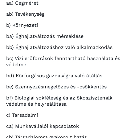
aa) Cégméret
ab) Tevékenység
b) Környezeti
ba) Éghajlatváltozás mérséklése
bb) Éghajlatváltozáshoz való alkalmazkodás
bc) Vízi erőforrások fenntartható használata és
védelme
bd) Körforgásos gazdaságra való átállás
be) Szennyezésmegelőzés és -csökkentés
bf) Biológiai sokféleség és az ökoszisztémák
védelme és helyreállítása
c) Társadalmi
ca) Munkavállalói kapcsolatok
cb) Társadalomra gyakorolt hatás