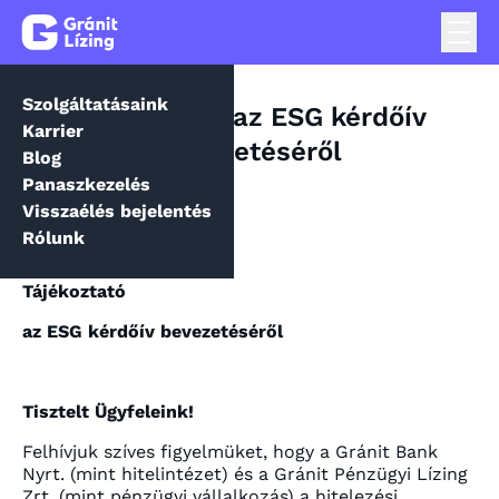
Szolgáltatásaink
Tájékoztató az ESG kérdőív
Karrier
bevezetéséről
Blog
Panaszkezelés
Visszaélés bejelentés
Rólunk
Tájékoztató
az ESG kérdőív bevezetéséről
Tisztelt Ügyfeleink!
Felhívjuk szíves figyelmüket, hogy a Gránit Bank
Nyrt. (mint hitelintézet) és a Gránit Pénzügyi Lízing
Zrt. (mint pénzügyi vállalkozás) a hitelezési